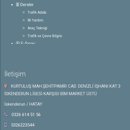
Dersler
Trafik Adabı
İlk Yardım
Araç Tekniği
Trafik ve Çevre Bilgisi
E-Sınav
Rehber
Ehliyet ile İlgili Bilgiler
Sürücü Belgeleri
İletişim
Trafik İşaretleri
e-Sınav Detayları
KURTULUŞ MAH.ŞEHİTPAMİR CAD. DENİZLİ İŞHANI KAT:3
Hakkında
İSKENDERUN LİSESİ KARŞISI BİM MARKET ÜSTÜ
Hakkımızda
İskenderun / HATAY
Galeri
İletişim
0326 614 51 56
5326223544