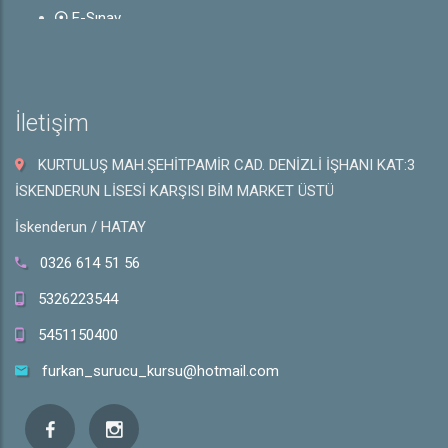
E-Sınav
Rehber
Ehliyet ile İlgili Bilgiler
Sürücü Belgeleri
İletişim
Trafik İşaretleri
e-Sınav Detayları
KURTULUŞ MAH.ŞEHİTPAMİR CAD. DENİZLİ İŞHANI KAT:3
Hakkında
İSKENDERUN LİSESİ KARŞISI BİM MARKET ÜSTÜ
Hakkımızda
İskenderun / HATAY
Galeri
İletişim
0326 614 51 56
5326223544
5451150400
furkan_surucu_kursu@hotmail.com