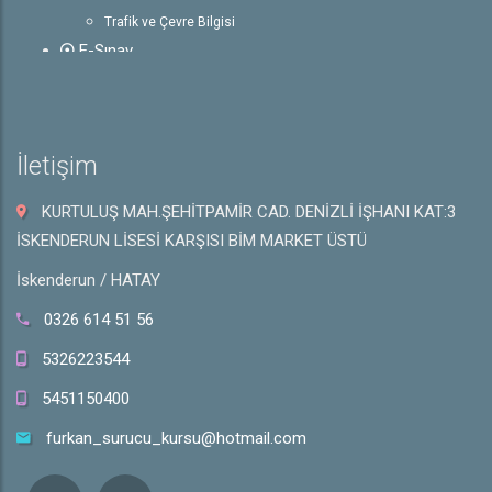
Trafik ve Çevre Bilgisi
E-Sınav
Rehber
Ehliyet ile İlgili Bilgiler
Sürücü Belgeleri
İletişim
Trafik İşaretleri
e-Sınav Detayları
KURTULUŞ MAH.ŞEHİTPAMİR CAD. DENİZLİ İŞHANI KAT:3
Hakkında
İSKENDERUN LİSESİ KARŞISI BİM MARKET ÜSTÜ
Hakkımızda
İskenderun / HATAY
Galeri
İletişim
0326 614 51 56
5326223544
5451150400
furkan_surucu_kursu@hotmail.com