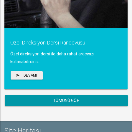
Özel Direksiyon Dersi Randevusu
Özel direksiyon dersi ile daha rahat aracınızı
kullanabilirsiniz...
DEVAMI
TÜMÜNÜ GÖR
Site Haritası