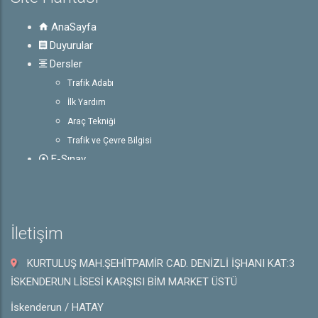
AnaSayfa
Duyurular
Dersler
Trafik Adabı
İlk Yardım
Araç Tekniği
Trafik ve Çevre Bilgisi
E-Sınav
Rehber
Ehliyet ile İlgili Bilgiler
Sürücü Belgeleri
İletişim
Trafik İşaretleri
e-Sınav Detayları
KURTULUŞ MAH.ŞEHİTPAMİR CAD. DENİZLİ İŞHANI KAT:3
Hakkında
İSKENDERUN LİSESİ KARŞISI BİM MARKET ÜSTÜ
Hakkımızda
İskenderun / HATAY
Galeri